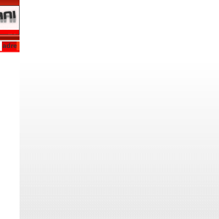
 adrese ulaştı
İç pazardaki kırılganlık Gigant’ı ihracat
12:29